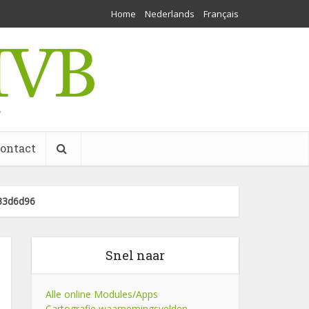
Home
Nederlands
Français
w
ontact
33d6d96
Snel naar
Alle online Modules/Apps
Cartografie waarnemingsvelden