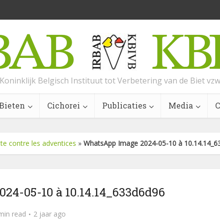
Koninklijk Belgisch Instituut tot Verbetering van de Biet vz
Bieten
Cichorei
Publicaties
Media
C
te contre les adventices
»
WhatsApp Image 2024-05-10 à 10.14.14_6
24-05-10 à 10.14.14_633d6d96
min read
2 jaar ago