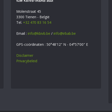
vzw KBIVB-IRBAB asbl
Molenstraat 45
3300 Tienen - België
Tel.
+32 470 83 16 54
Email :
info@kbivb.be
/
info@irbab.be
GPS-coördinaten : 50°48'12" N - 04°57'00" E
Disclaimer
Privacybeleid