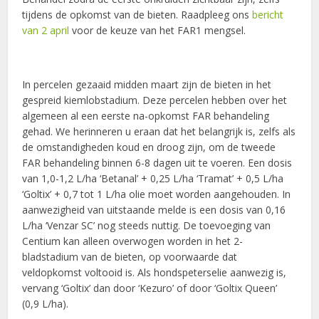
tijdens de opkomst van de bieten. Raadpleeg ons
bericht
van 2 april
voor de keuze van het FAR1 mengsel.
In percelen gezaaid midden maart zijn de bieten in het
gespreid kiemlobstadium. Deze percelen hebben over het
algemeen al een eerste na-opkomst FAR behandeling
gehad. We herinneren u eraan dat het belangrijk is, zelfs als
de omstandigheden koud en droog zijn, om de tweede
FAR behandeling binnen 6-8 dagen uit te voeren. Een dosis
van 1,0-1,2 L/ha ‘Betanal’ + 0,25 L/ha ‘Tramat’ + 0,5 L/ha
‘Goltix’ + 0,7 tot 1 L/ha olie moet worden aangehouden. In
aanwezigheid van uitstaande melde is een dosis van 0,16
L/ha ‘Venzar SC’ nog steeds nuttig. De toevoeging van
Centium kan alleen overwogen worden in het 2-
bladstadium van de bieten, op voorwaarde dat
veldopkomst voltooid is. Als hondspeterselie aanwezig is,
vervang ‘Goltix’ dan door ‘Kezuro’ of door ‘Goltix Queen’
(0,9 L/ha).