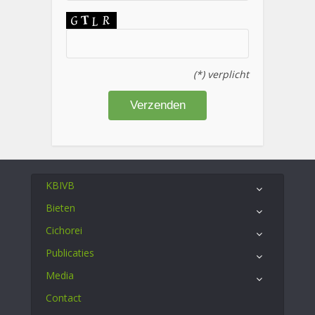
(*) verplicht
KBIVB
Bieten
Cichorei
Publicaties
Media
Contact