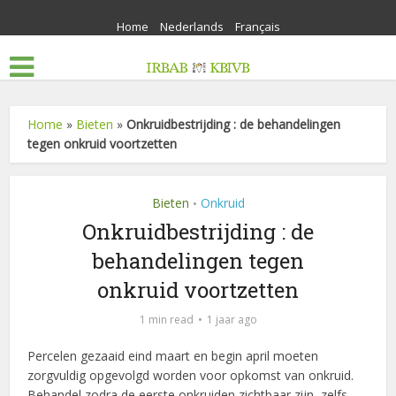
Home
Nederlands
Français
Home
»
Bieten
»
Onkruidbestrijding : de behandelingen
tegen onkruid voortzetten
Bieten
Onkruid
•
Onkruidbestrijding : de
behandelingen tegen
onkruid voortzetten
1 min read
1 jaar ago
Percelen gezaaid eind maart en begin april moeten
zorgvuldig opgevolgd worden voor opkomst van onkruid.
Behandel zodra de eerste onkruiden zichtbaar zijn, zelfs