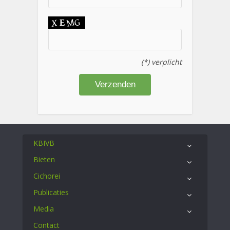
(*) verplicht
KBIVB
Bieten
Cichorei
Publicaties
Media
Contact