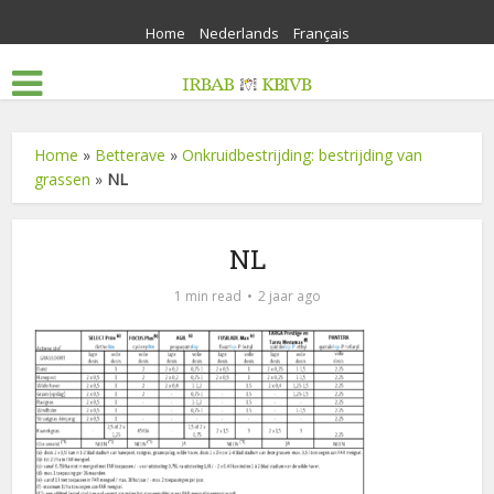
Home
Nederlands
Français
Home
»
Betterave
»
Onkruidbestrijding: bestrijding van
grassen
»
NL
NL
1 min read
2 jaar ago