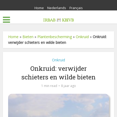
Home
Nederlands
Français
Home
»
Bieten
»
Plantenbescherming
»
Onkruid
»
Onkruid:
verwijder schieters en wilde bieten
Onkruid
Onkruid: verwijder
schieters en wilde bieten
1 min read
8 jaar ago