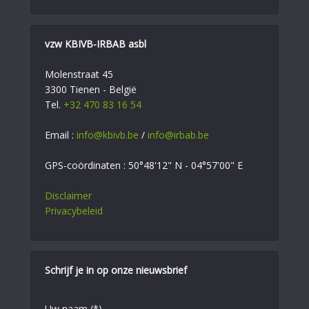
vzw KBIVB-IRBAB asbl
Molenstraat 45
3300 Tienen - België
Tel.
+32 470 83 16 54
Email :
info@kbivb.be
/
info@irbab.be
GPS-coördinaten : 50°48'12" N - 04°57'00" E
Disclaimer
Privacybeleid
Schrijf je in op onze nieuwsbrief
Uw naam (*)