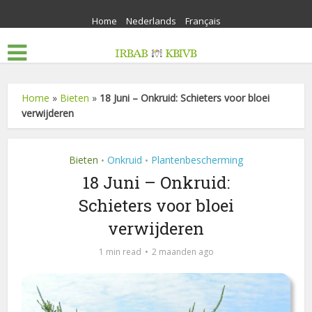
Home
Nederlands
Français
Home
»
Bieten
»
18 Juni – Onkruid: Schieters voor bloei
verwijderen
Bieten
Onkruid
Plantenbescherming
•
•
18 Juni – Onkruid:
Schieters voor bloei
verwijderen
1 min read
2 maanden ago