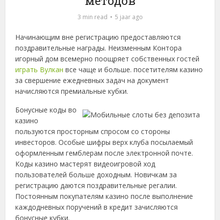
методов
3 min read
5 jaar ago
Начинающим вне регистрацию предоставляются
поздравительные награды. Неизменным Контора
игорный дом всемерно поощряет собственных гостей
играть Вулкан
все чаще и больше. посетителям казино
за свершение ежедневных задач на документ
начисляются премиальные кубки.
Бонусные коды во
казино
пользуются просторным спросом со стороны
инвесторов. Особые шифры верх клуба посылаемый
оформленным гемблерам после электронной почте.
Коды казино мастерят видеоигровой ход
пользователей больше доходным. Новичкам за
регистрацию даются поздравительные регалии.
Постоянным покупателям казино после выполнение
каждодневных поручений в кредит зачисляются
бонусные кубки.