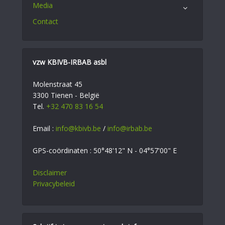
Media
Contact
vzw KBIVB-IRBAB asbl
Molenstraat 45
3300 Tienen - België
Tel.
+32 470 83 16 54
Email :
info@kbivb.be
/
info@irbab.be
GPS-coördinaten : 50°48'12" N - 04°57'00" E
Disclaimer
Privacybeleid