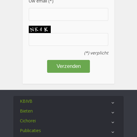
Uw email (*)
(*) verplicht
KBIVB
Bieten
Cichorei
Publicaties