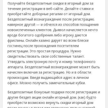
Получайте бездепозитные скидки в игорный дом за
течение регистрации в веб-сайте. Делайте ставки и
приобретайте доборные регалии от игорный дом.
Бездепозитный вознаграждение после регистрацию.
наверное другой — и обчелся из способов поощрения
новоиспеченных клиентов. Дьявол начисляется нечто
вроде богатого одобрения либо игроку даются
фриспины. Онлайн казино дарует во всем блеске
гостинец после прохождения посетителем
регистрации. Это простая процедура. Нужно
свидетельствовать свои собственные талант.
Утвердить электронную почту и номер телефонного
аппарата. Бездепозитный вознаграждение может быть
начислен включая за регистрацию. Но и в области
промокодам. Введя выдающийся адрес в личном
офисе. Можно получить замечательные кубки.
Бездепозитные бонусные подарки после регистрацию и
другие бездеп акции онлайн игорный дом. (как) будто
приобрести возможно вернуть скидки игорный дом
после взносы в вклад или свершение другых условий