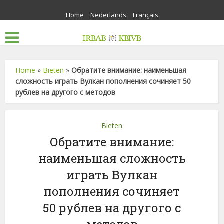
Home
Nederlands
Français
Home
»
Bieten
»
Обратите внимание: наименьшая
сложность играть Вулкан пополнения сочиняет 50
рублев на другого с методов
Bieten
Обратите внимание:
наименьшая сложность
играть Вулкан
пополнения сочиняет
50 рублев на другого с