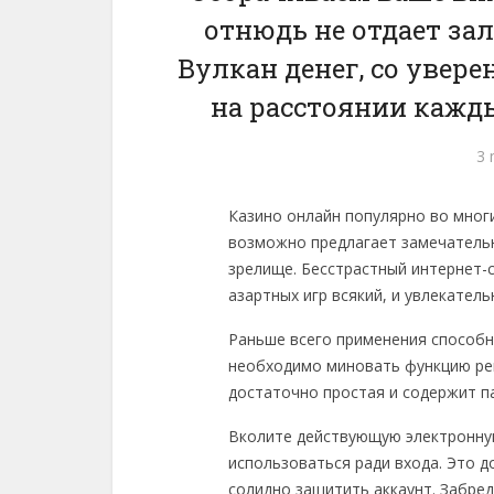
отнюдь не отдает за
Вулкан денег, со увер
на расстоянии кажды
3 
Казино онлайн популярно во мног
возможно предлагает замечатель
зрелище. Бесстрастный интернет-
азартных игр всякий, и увлекате
Раньше всего применения способн
необходимо миновать функцию ре
достаточно простая и содержит п
Вколите действующую электронну
использоваться ради входа. Это 
солидно защитить аккаунт. Забре