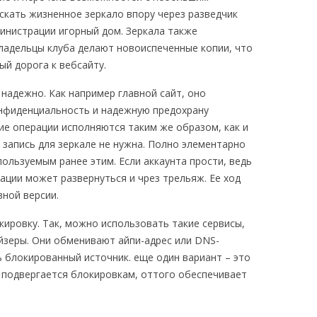
скать жизненное зеркало впору через разведчик
министрации игорный дом. Зеркала также
ладельцы клуба делают новоиспеченные копии, что
й дорога к вебсайту.
адежно. Как например главной сайт, оно
нфиденциальность и надежную предохрану
ие операции исполняются таким же образом, как и
 запись для зеркале не нужна. Полно элементарно
ользуемым ранее этим. Если аккаунта прости, ведь
ации может развернуться и чрез трельяж. Ее ход
вной версии.
кировку. Так, можно использовать такие сервисы,
айзеры. Они обменивают айпи-адрес или DNS-
ть блокированный источник. еще один вариант – это
е подвергается блокировкам, оттого обеспечивает