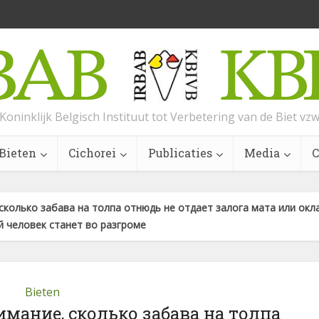
Koninklijk Belgisch Instituut tot Verbetering van de Biet vz
Bieten
Cichorei
Publicaties
Media
C
колько забава на толпа отнюдь не отдает залога мата или окл
й человек станет во разгроме
Bieten
мание, сколько забава на толпа