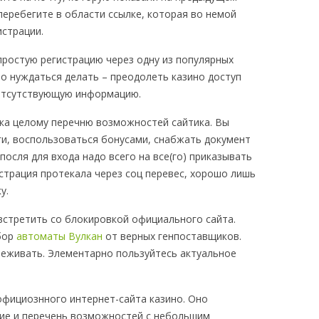
перебегите в области ссылке, которая во немой
истрации.
ростую регистрацию через одну из популярных
но нуждаться делать – преодолеть казино доступ
 отсутствующую информацию.
ека целому перечню возможностей сайтика. Вы
ги, воспользоваться бонусами, снабжать документ
осля для входа надо всего на все(го) приказывать
страция протекала через соц перевес, хорошо лишь
у.
стретить со блокировкой официального сайта.
бор
автоматы Вулкан
от верных генпоставщиков.
ереживать. Элементарно пользуйтесь актуальное
официознного интернет-сайта казино. Оно
ие и перечень возможностей с небольшим