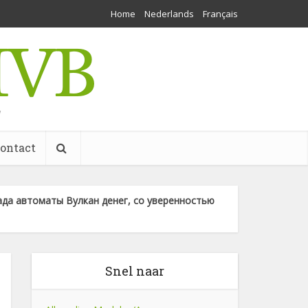
Home
Nederlands
Français
w
ontact
ада автоматы Вулкан денег, со уверенностью
Snel naar