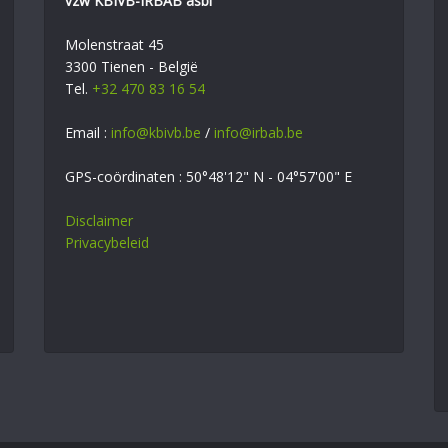
vzw KBIVB-IRBAB asbl
Molenstraat 45
3300 Tienen - België
Tel.
+32 470 83 16 54
Email :
info@kbivb.be
/
info@irbab.be
GPS-coördinaten : 50°48'12" N - 04°57'00" E
Disclaimer
Privacybeleid