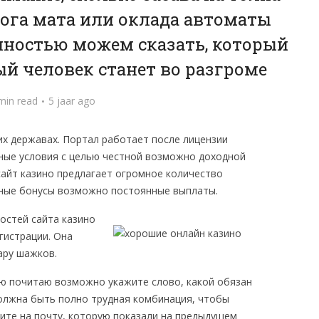
лога мата или оклада автоматы
енностью можем сказать, который
й человек станет во разгроме
min read
5 jaar ago
их державах. Портал работает после лицензии
ные условия с целью честной возможно доходной
сайт казино предлагает огромное количество
льные бонусы возможно постоянные выплаты.
остей сайта казино
гистрации.
Она
ару шажков.
ю почитаю возможно укажите слово, какой обязан
должна быть полно трудная комбинация, чтобы
дите на почту, которую показали на предыдущем