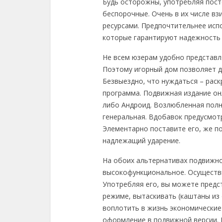
Будь осторожны, употребляя посто
беспорочные. Очень в их числе в
ресурсами. Предпочтительнее ис
которые гарантируют надежность
Не всем юзерам удобно представля
Поэтому игорный дом позволяет д
Безвыездно, что нуждаться – раск
программа. Подвижная издание онл
либо Андроид. Возлюбленная полн
генеральная. Вдобавок предусмот
Элементарно поставите его, же п
надлежащий ударение.
На обоих альтернативах подвижн
высокофункциональное. Осуществи
Употребляя его, вы можете предст
режиме, вытаскивать (каштаны из о
воплотить в жизнь экономические
оформление в подвижной версии.