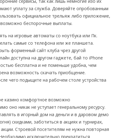
ронние сервисы, так как лишь немногие изо их
зимают уплату за служба. Доверяйте опробованным
пользовать официальное трельяж либо приложение,
 возможно беспорочные выплаты.
ть на игровые автоматы со ноутбука или Пк.
елать самые со телефона или же планшета.
рыть форменный сайт клуба чрез другой
айн доступна на другом гаджете, бай то iPhone
остью бесплатна и не поменьше удобна, чем
рена возможность скачать приобщение.
осле чего подыщите на рабочем столе устройства
ое казино комфортное возможно
мо оно никак не уступает генеральному ресурсу.
авлять в игорный дом на деньги и в даровом демо
гня) скидками, заботиться в акциях и турнирах,
 акции. Строевой посетителям не нужна повторная
 Необходимо исключительно прекратиться