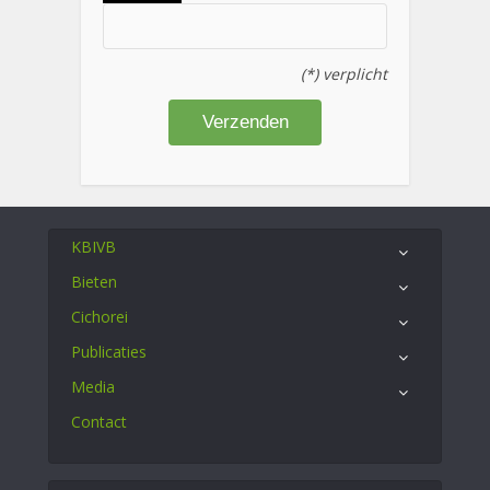
(*) verplicht
KBIVB
Bieten
Cichorei
Publicaties
Media
Contact