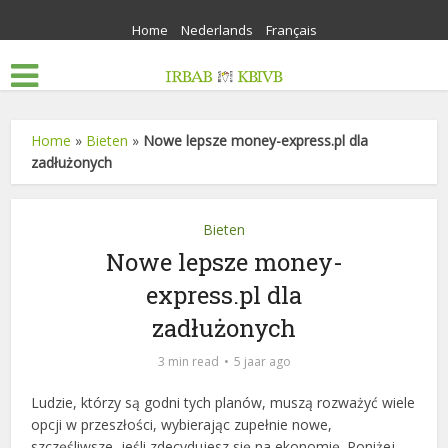
Home
Nederlands
Français
Home
»
Bieten
»
Nowe lepsze money-express.pl dla
zadłużonych
Bieten
Nowe lepsze money-
express.pl dla
zadłużonych
3 min read
5 jaar ago
Ludzie, którzy są godni tych planów, muszą rozważyć wiele
opcji w przeszłości, wybierając zupełnie nowe,
szczęśliwsze, jeśli zdecydujesz się na ekonomię. Poniżej