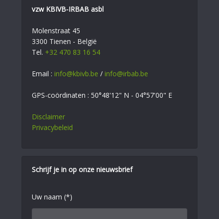
vzw KBIVB-IRBAB asbl
Molenstraat 45
3300 Tienen - België
Tel.
+32 470 83 16 54
Email :
info@kbivb.be
/
info@irbab.be
GPS-coördinaten : 50°48'12" N - 04°57'00" E
Disclaimer
Privacybeleid
Schrijf je in op onze nieuwsbrief
Uw naam (*)