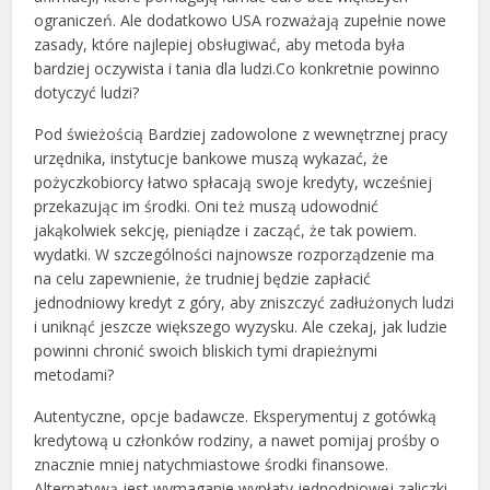
ograniczeń. Ale dodatkowo USA rozważają zupełnie nowe
zasady, które najlepiej obsługiwać, aby metoda była
bardziej oczywista i tania dla ludzi.Co konkretnie powinno
dotyczyć ludzi?
Pod świeżością Bardziej zadowolone z wewnętrznej pracy
urzędnika, instytucje bankowe muszą wykazać, że
pożyczkobiorcy łatwo spłacają swoje kredyty, wcześniej
przekazując im środki. Oni też muszą udowodnić
jakąkolwiek sekcję, pieniądze i zacząć, że tak powiem.
wydatki. W szczególności najnowsze rozporządzenie ma
na celu zapewnienie, że trudniej będzie zapłacić
jednodniowy kredyt z góry, aby zniszczyć zadłużonych ludzi
i uniknąć jeszcze większego wyzysku. Ale czekaj, jak ludzie
powinni chronić swoich bliskich tymi drapieżnymi
metodami?
Autentyczne, opcje badawcze. Eksperymentuj z gotówką
kredytową u członków rodziny, a nawet pomijaj prośby o
znacznie mniej natychmiastowe środki finansowe.
Alternatywą jest wymaganie wypłaty jednodniowej zaliczki