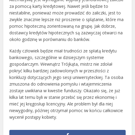
za pomocą karty kredytowej. Nawet jeśli będzie to
niestabilne, ponieważ może prowadzić do zaliczki, jest to
zwykle znacznie lepsze niż proszenie o splątanie, które ma
pomoc hipoteczną zorientowaną na grupę. Jak dobrze,
dostawcy kredytów hipotecznych są zazwyczaj otwarci na
około godzinę w porównaniu do banków.
Każdy człowiek będzie miał trudności ze spłatą kredytu
bankowego, szczególnie w dzisiejszym systemie
gospodarczym. Wewnątrz Trójkąta, mistrz nie zdołał
pokryć kilku bardziej zadowolonych w przeszłości z
konkluzji dotyczących jego sesji uniwersyteckiej. Ta osoba
zmuszona do odnowienia pomysłu i wtajemniczenia
zostaje uwikłana w kwestie funduszy. Okazało się, że już
kilka lat temu byli w stanie przebić się przez ekonomię i
mieć jej kręgosłup licencyjny. Ale problem był dla niej
niewygodny, później otrzymał pomoc iw końcu całkowicie
wycenił postępy kobiety.