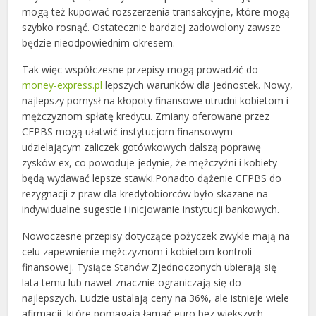
mogą też kupować rozszerzenia transakcyjne, które mogą
szybko rosnąć. Ostatecznie bardziej zadowolony zawsze
będzie nieodpowiednim okresem.
Tak więc współczesne przepisy mogą prowadzić do
money-express.pl
lepszych warunków dla jednostek. Nowy,
najlepszy pomysł na kłopoty finansowe utrudni kobietom i
mężczyznom spłatę kredytu. Zmiany oferowane przez
CFPBS mogą ułatwić instytucjom finansowym
udzielającym zaliczek gotówkowych dalszą poprawę
zysków ex, co powoduje jedynie, że mężczyźni i kobiety
będą wydawać lepsze stawki.Ponadto dążenie CFPBS do
rezygnacji z praw dla kredytobiorców było skazane na
indywidualne sugestie i inicjowanie instytucji bankowych.
Nowoczesne przepisy dotyczące pożyczek zwykle mają na
celu zapewnienie mężczyznom i kobietom kontroli
finansowej. Tysiące Stanów Zjednoczonych ubierają się
lata temu lub nawet znacznie ograniczają się do
najlepszych. Ludzie ustalają ceny na 36%, ale istnieje wiele
afirmacji, które pomagają łamać euro bez większych