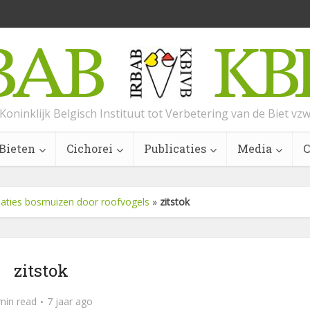
Koninklijk Belgisch Instituut tot Verbetering van de Biet vz
Bieten
Cichorei
Publicaties
Media
C
ulaties bosmuizen door roofvogels
»
zitstok
zitstok
min read
7 jaar ago