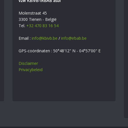
vzw KBIVB-IRBAB asbl
Molenstraat 45
3300 Tienen - België
Tel.
+32 470 83 16 54
Email :
info@kbivb.be
/
info@irbab.be
GPS-coördinaten : 50°48'12" N - 04°57'00" E
Disclaimer
Privacybeleid