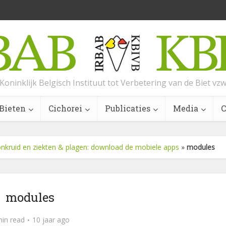
Koninklijk Belgisch Instituut tot Verbetering van de Biet vz
Bieten
Cichorei
Publicaties
Media
C
nkruid en ziekten & plagen: download de mobiele apps
»
modules
modules
min read
10 jaar ago