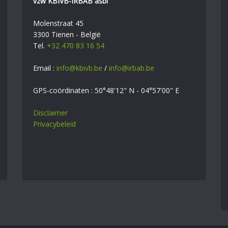
vzw KBIVB-IRBAB asbl
Molenstraat 45
3300 Tienen - België
Tel.
+32 470 83 16 54
Email :
info@kbivb.be
/
info@irbab.be
GPS-coördinaten : 50°48'12" N - 04°57'00" E
Disclaimer
Privacybeleid