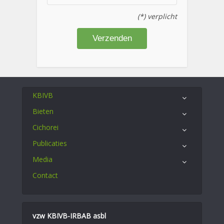
(*) verplicht
KBIVB
Bieten
Cichorei
Publicaties
Media
Contact
vzw KBIVB-IRBAB asbl