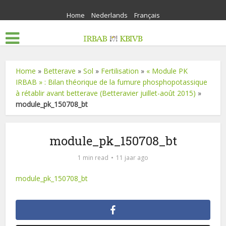
Home
Nederlands
Français
Home
»
Betterave
»
Sol
»
Fertilisation
»
« Module PK
IRBAB » : Bilan théorique de la fumure phosphopotassique
à rétablir avant betterave (Betteravier juillet-août 2015)
»
module_pk_150708_bt
module_pk_150708_bt
1 min read
11 jaar ago
module_pk_150708_bt