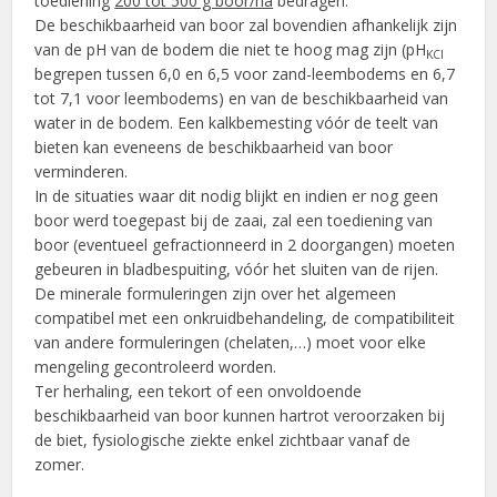
toediening
200 tot 500 g boor/ha
bedragen.
De beschikbaarheid van boor zal bovendien afhankelijk zijn
van de pH van de bodem die niet te hoog mag zijn (pH
KCl
begrepen tussen 6,0 en 6,5 voor zand-leembodems en 6,7
tot 7,1 voor leembodems) en van de beschikbaarheid van
water in de bodem. Een kalkbemesting vóór de teelt van
bieten kan eveneens de beschikbaarheid van boor
verminderen.
In de situaties waar dit nodig blijkt en indien er nog geen
boor werd toegepast bij de zaai, zal een toediening van
boor (eventueel gefractionneerd in 2 doorgangen) moeten
gebeuren in bladbespuiting, vóór het sluiten van de rijen.
De minerale formuleringen zijn over het algemeen
compatibel met een onkruidbehandeling, de compatibiliteit
van andere formuleringen (chelaten,…) moet voor elke
mengeling gecontroleerd worden.
Ter herhaling, een tekort of een onvoldoende
beschikbaarheid van boor kunnen hartrot veroorzaken bij
de biet, fysiologische ziekte enkel zichtbaar vanaf de
zomer.