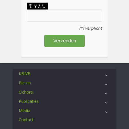
(*) verplicht
KBIVB
Bieten
Cichorei
Publicaties
Media
Contact