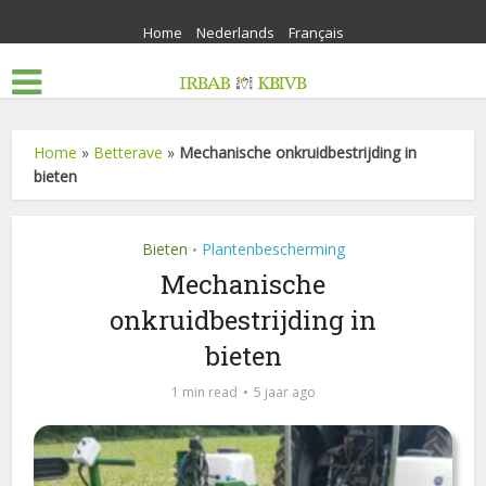
Home
Nederlands
Français
Home
»
Betterave
»
Mechanische onkruidbestrijding in
bieten
Bieten
Plantenbescherming
•
Mechanische
onkruidbestrijding in
bieten
1 min read
5 jaar ago