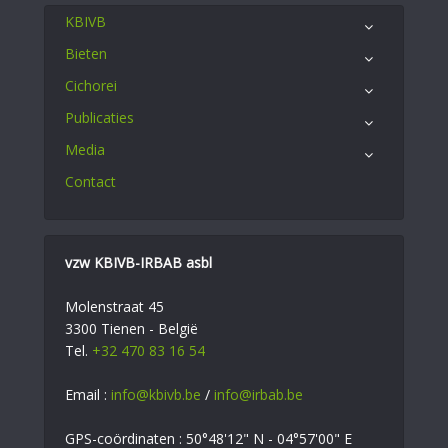
KBIVB
Bieten
Cichorei
Publicaties
Media
Contact
vzw KBIVB-IRBAB asbl
Molenstraat 45
3300 Tienen - België
Tel.
+32 470 83 16 54
Email :
info@kbivb.be
/
info@irbab.be
GPS-coördinaten : 50°48'12" N - 04°57'00" E