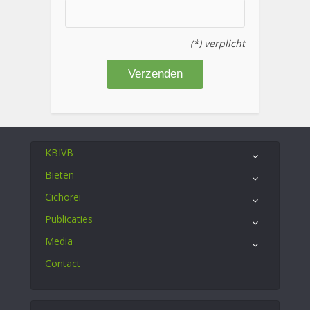
(*) verplicht
KBIVB
Bieten
Cichorei
Publicaties
Media
Contact