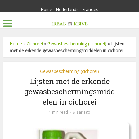
Home
Nederlands
Français
Home
»
Cichorei
»
Gewasbescherming (cichorei)
»
Lijsten
met de erkende gewasbeschermingsmiddelen in cichorei
Gewasbescherming (cichorei)
Lijsten met de erkende
gewasbeschermingsmidd
elen in cichorei
1 min read
8 jaar ago