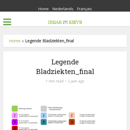
Home
Nederlands
Français
Home
»
Legende Bladziekten_final
Legende
Bladziekten_final
1 min read
2 jaar ago