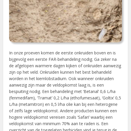
In onze proeven komen de eerste onkruiden boven en is
bijgevolg een eerste FAR-behandeling nodig. Ga zeker na
de afgelopen warmere dagen kijken of onkruiden aanwezig
zijn op het veld. Onkruiden kunnen het best behandeld
worden in het kiemlobstadium. Ook wanneer onkruiden
aanwezig zijn maar de veldopkomst laag is, is een
bespuiting nodig. Een behandeling met ‘Betanal’ 0,6 L/ha
(fenmedifam), ‘Tramat’ 0,2 L/ha (ethofumesaat), ‘Goltix’ 0,5
L/ha (metamitron) en 0,5 l/ha olie kan bij een heterogene
of zelfs lage veldopkomst. Andere producten kunnen een
hogere veldopkomst vereisen zoals ‘Safari’ waarbij een
veldopkomst van minimum 70% aan te raden is. Een
overzicht van de toegelaten herbiciden vind je terug in de