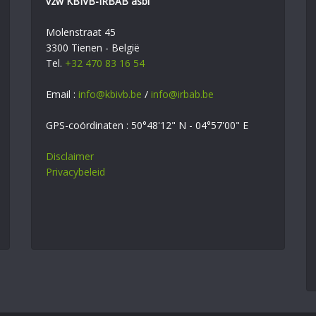
vzw KBIVB-IRBAB asbl
Molenstraat 45
3300 Tienen - België
Tel.
+32 470 83 16 54
Email :
info@kbivb.be
/
info@irbab.be
GPS-coördinaten : 50°48'12" N - 04°57'00" E
Disclaimer
Privacybeleid