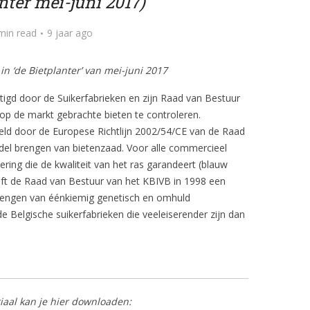
nter mei-juni 2017)
min read
9 jaar ago
in ‘de Bietplanter’ van mei-juni 2017
tigd door de Suikerfabrieken en zijn Raad van Bestuur
 op de markt gebrachte bieten te controleren.
eld door de Europese Richtlijn 2002/54/CE van de Raad
ndel brengen van bietenzaad. Voor alle commercieel
ering die de kwaliteit van het ras garandeert (blauw
ft de Raad van Bestuur van het KBIVB in 1998 een
brengen van éénkiemig genetisch en omhuld
 Belgische suikerfabrieken die veeleiserender zijn dan
riaal kan je hier downloaden: