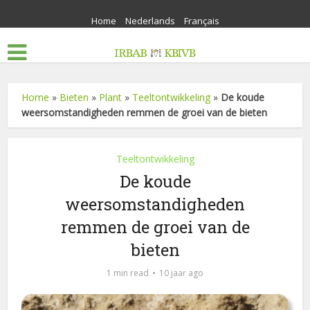
Home
Nederlands
Français
Home
»
Bieten
»
Plant
»
Teeltontwikkeling
»
De koude
weersomstandigheden remmen de groei van de bieten
Teeltontwikkeling
De koude
weersomstandigheden
remmen de groei van de
bieten
1 min read
10 jaar ago