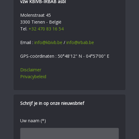
vzw KBIVB-IRBAB asbl
Molenstraat 45
3300 Tienen - België
Tel.
+32 470 83 16 54
Email :
info@kbivb.be
/
info@irbab.be
GPS-coördinaten : 50°48'12" N - 04°57'00" E
Disclaimer
Privacybeleid
Schrijf je in op onze nieuwsbrief
Uw naam (*)