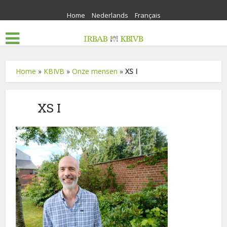
Home
Nederlands
Français
Home
»
KBIVB
»
Onze mensen
»
XS I
XS I