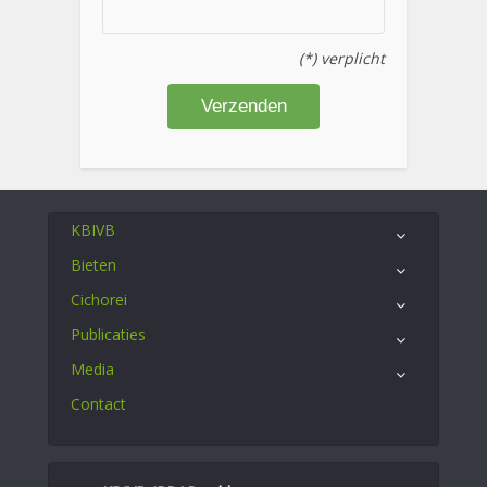
(*) verplicht
KBIVB
Bieten
Cichorei
Publicaties
Media
Contact