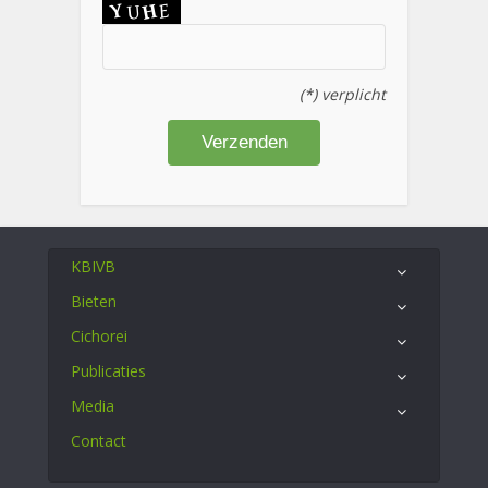
(*) verplicht
KBIVB
Bieten
Cichorei
Publicaties
Media
Contact