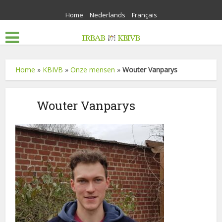
Home
Nederlands
Français
Home
»
KBIVB
»
Onze mensen
»
Wouter Vanparys
Wouter Vanparys