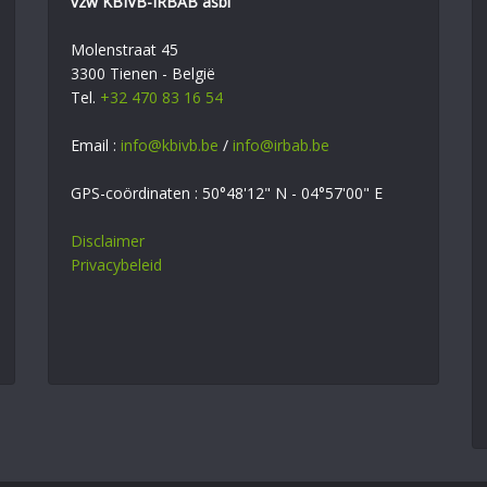
vzw KBIVB-IRBAB asbl
Molenstraat 45
3300 Tienen - België
Tel.
+32 470 83 16 54
Email :
info@kbivb.be
/
info@irbab.be
GPS-coördinaten : 50°48'12" N - 04°57'00" E
Disclaimer
Privacybeleid