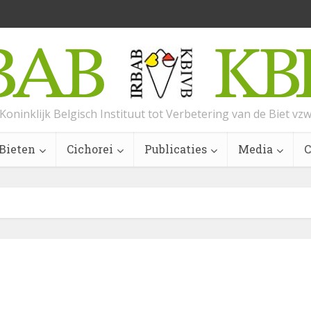
Koninklijk Belgisch Instituut tot Verbetering van de Biet vz
Bieten
Cichorei
Publicaties
Media
C