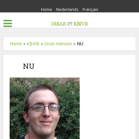
Home
Nederlands
Français
Home
»
KBIVB
»
Onze mensen
»
NU
NU