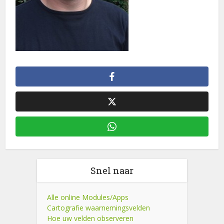
Snel naar
Alle online Modules/Apps
Cartografie waarnemingsvelden
Hoe uw velden observeren