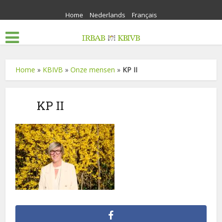
Home
Nederlands
Français
Home
»
KBIVB
»
Onze mensen
»
KP II
KP II