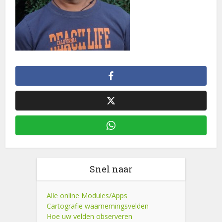
Snel naar
Alle online Modules/Apps
Cartografie waarnemingsvelden
Hoe uw velden observeren