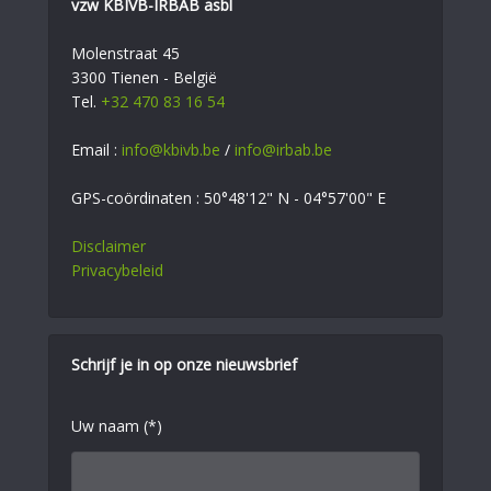
vzw KBIVB-IRBAB asbl
Molenstraat 45
3300 Tienen - België
Tel.
+32 470 83 16 54
Email :
info@kbivb.be
/
info@irbab.be
GPS-coördinaten : 50°48'12" N - 04°57'00" E
Disclaimer
Privacybeleid
Schrijf je in op onze nieuwsbrief
Uw naam (*)