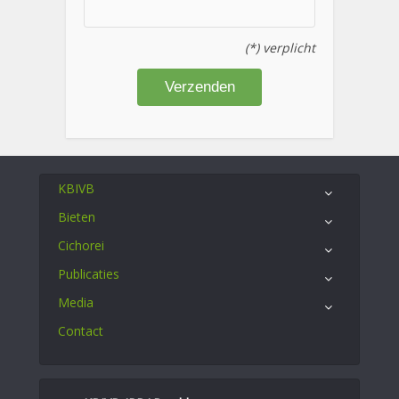
(*) verplicht
KBIVB
Bieten
Cichorei
Publicaties
Media
Contact