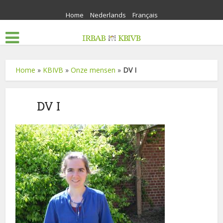
Home
Nederlands
Français
Home
»
KBIVB
»
Onze mensen
»
DV I
DV I