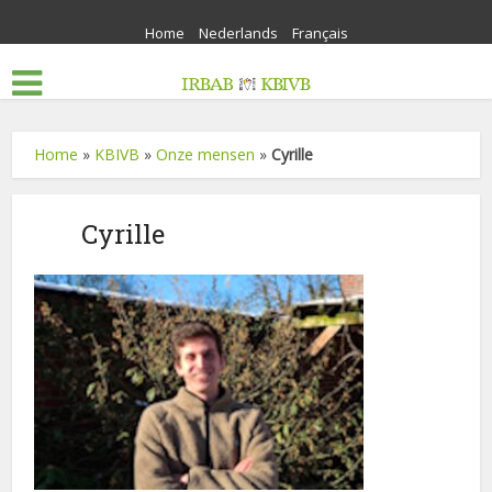
Home
Nederlands
Français
Home
»
KBIVB
»
Onze mensen
»
Cyrille
Cyrille