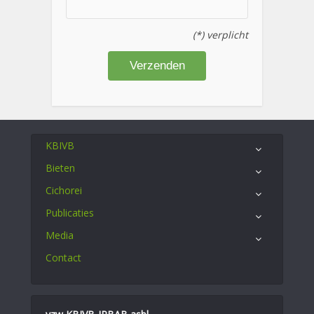
(*) verplicht
KBIVB
Bieten
Cichorei
Publicaties
Media
Contact