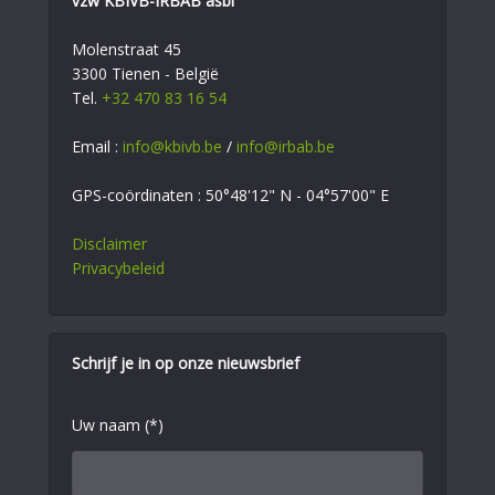
vzw KBIVB-IRBAB asbl
Molenstraat 45
3300 Tienen - België
Tel.
+32 470 83 16 54
Email :
info@kbivb.be
/
info@irbab.be
GPS-coördinaten : 50°48'12" N - 04°57'00" E
Disclaimer
Privacybeleid
Schrijf je in op onze nieuwsbrief
Uw naam (*)