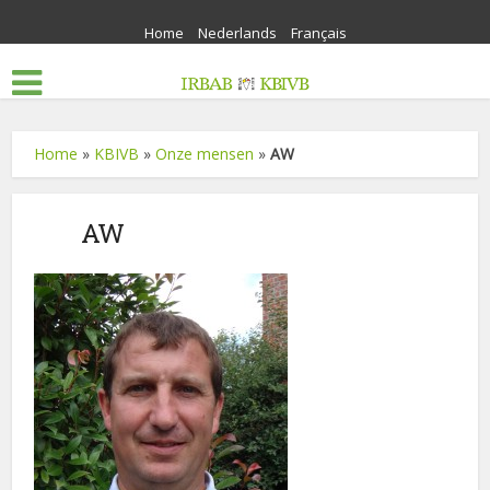
Home
Nederlands
Français
Home
»
KBIVB
»
Onze mensen
»
AW
AW