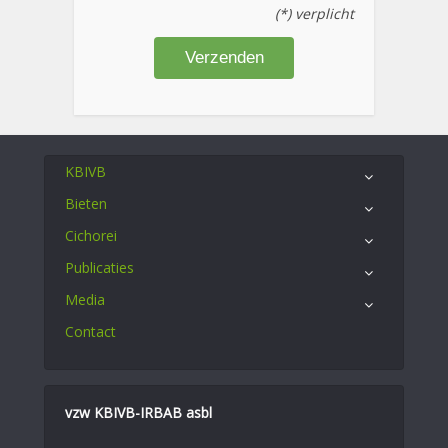
(*) verplicht
KBIVB
Bieten
Cichorei
Publicaties
Media
Contact
vzw KBIVB-IRBAB asbl