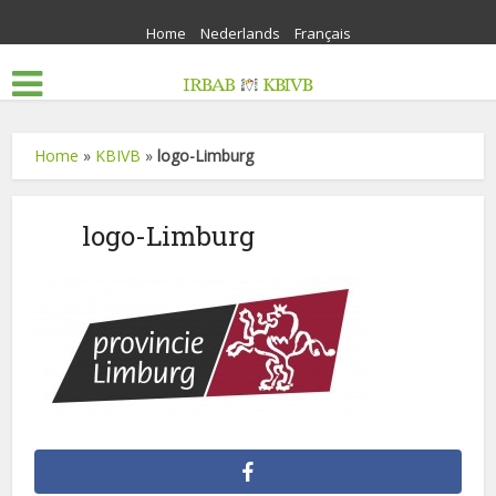
Home
Nederlands
Français
Home
»
KBIVB
»
logo-Limburg
logo-Limburg