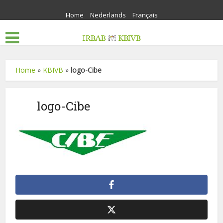
Home
Nederlands
Français
Home
»
KBIVB
»
logo-Cibe
logo-Cibe