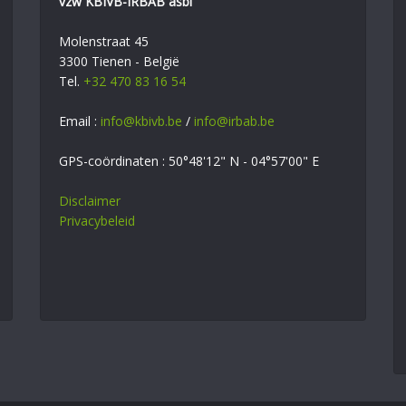
vzw KBIVB-IRBAB asbl
Molenstraat 45
3300 Tienen - België
Tel.
+32 470 83 16 54
Email :
info@kbivb.be
/
info@irbab.be
GPS-coördinaten : 50°48'12" N - 04°57'00" E
Disclaimer
Privacybeleid