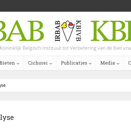
Koninklijk Belgisch Instituut tot Verbetering van de Biet vz
Bieten
Cichorei
Publicaties
Media
C
yse
lyse