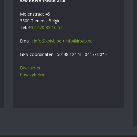
vzw KBIVB-IRBAB asbl
Molenstraat 45
3300 Tienen - België
Tel.
+32 470 83 16 54
Email :
info@kbivb.be
/
info@irbab.be
GPS-coördinaten : 50°48'12" N - 04°57'00" E
Disclaimer
Privacybeleid