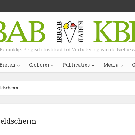
Koninklijk Belgisch Instituut tot Verbetering van de Biet vz
Bieten
Cichorei
Publicaties
Media
C
eldscherm
eeldscherm