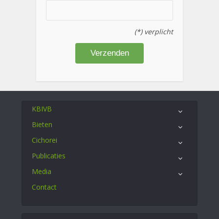
(*) verplicht
KBIVB
Bieten
Cichorei
Publicaties
Media
Contact