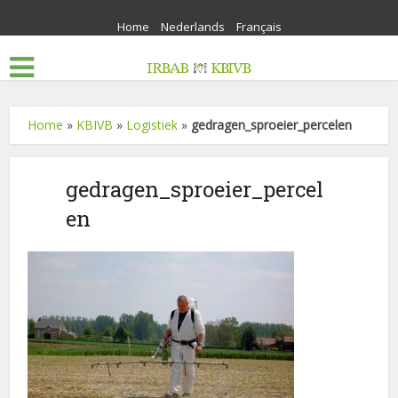
Home
Nederlands
Français
Home
»
KBIVB
»
Logistiek
»
gedragen_sproeier_percelen
gedragen_sproeier_percel
en