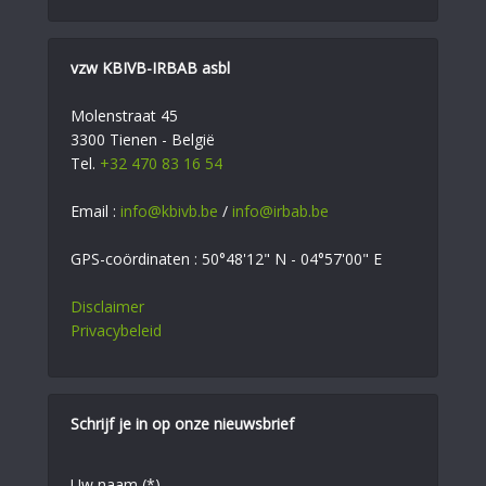
vzw KBIVB-IRBAB asbl
Molenstraat 45
3300 Tienen - België
Tel.
+32 470 83 16 54
Email :
info@kbivb.be
/
info@irbab.be
GPS-coördinaten : 50°48'12" N - 04°57'00" E
Disclaimer
Privacybeleid
Schrijf je in op onze nieuwsbrief
Uw naam (*)