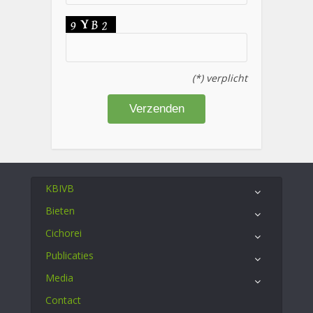
(*) verplicht
KBIVB
Bieten
Cichorei
Publicaties
Media
Contact