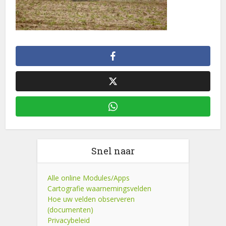
Snel naar
Alle online Modules/Apps
Cartografie waarnemingsvelden
Hoe uw velden observeren
(documenten)
Privacybeleid