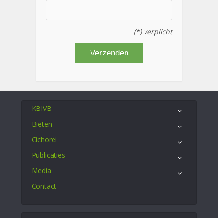
(*) verplicht
KBIVB
Bieten
Cichorei
Publicaties
Media
Contact