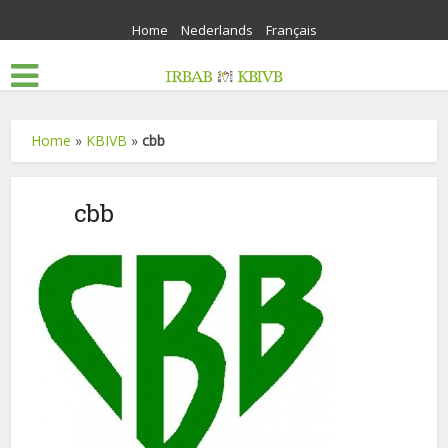
Home
Nederlands
Français
Home
»
KBIVB
»
cbb
cbb