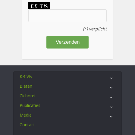
(*) verplicht
KBIVB
Bieten
Cichorei
Publicaties
Media
Contact