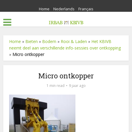
Home
Nederlands
Français
Home
»
Bieten
»
Bodem
»
Rooi & Laden
»
Het KBIVB
neemt deel aan verschillende info-sessies over ontkopping
»
Micro ontkopper
Micro ontkopper
1 min read
9 jaar ago