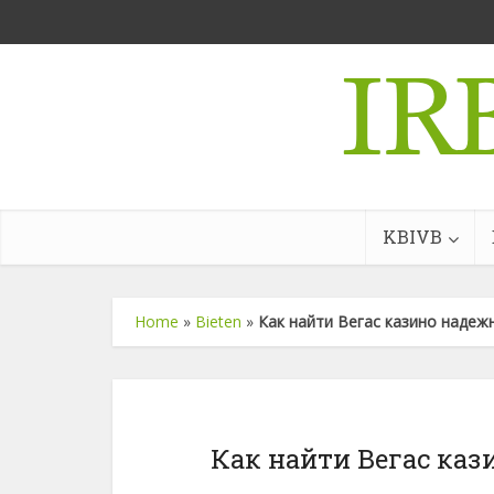
KBIVB
Home
»
Bieten
»
Как найти Вегас казино надеж
Как найти Вегас каз