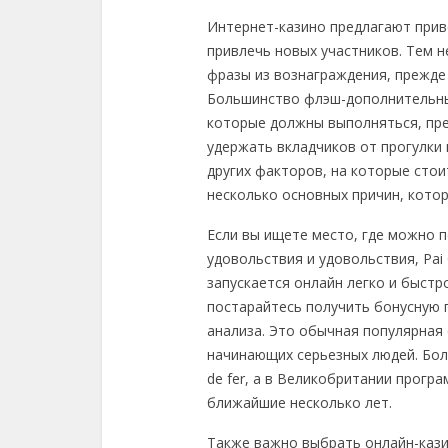
Интернет-казино предлагают прив
привлечь новых участников. Тем н
фразы из вознаграждения, прежде 
Большинство флэш-дополнительных
которые должны выполняться, пре
удержать вкладчиков от прогулки 
других факторов, на которые стои
несколько основных причин, кото
Если вы ищете место, где можно п
удовольствия и удовольствия, Pai
запускается онлайн легко и быстр
постарайтесь получить бонусную 
анализа. Это обычная популярная
начинающих серьезных людей. Бол
de fer, а в Великобритании прогр
ближайшие несколько лет.
Также важно выбрать онлайн-кази