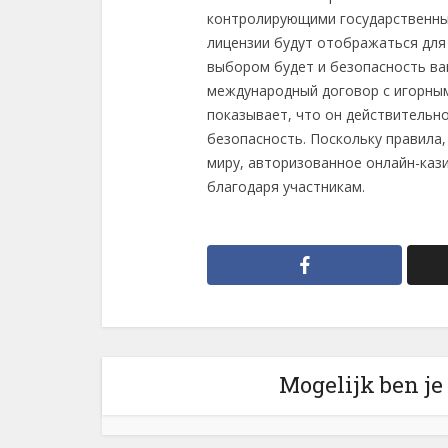
контролирующими государственны
лицензии будут отображаться для
выбором будет и безопасность ваш
международный договор с игорным
показывает, что он действительн
безопасность. Поскольку правила,
миру, авторизованное онлайн-каз
благодаря участникам.
Mogelijk ben je