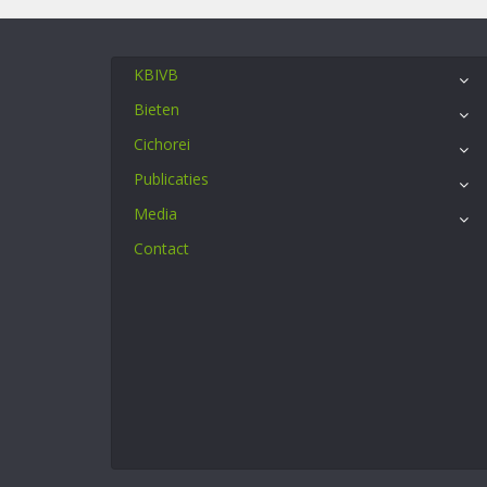
KBIVB
Bieten
Cichorei
Publicaties
Media
Contact