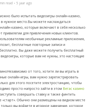
min read
5 jaar ago
 можно было испытать видеоигры онлайн-казино,
и в нужное место.Вы можете наслаждаться
онлайн-казино, которые включают в себя несколько
т привилегии для привлечения новых клиентов.
 пользователям необычные рекламные приложения,
епозит, бесплатные повторные записи и
 бесплатно.
Вы даже можете получить бесплатный
в видеоигры, которые вам не нужны, это настоящие
Независимо от того, хотите ли вы играть в
ные онлайн-игры, вам нужно зарегистрировать
олько для этого посетите электростанцию, чтобы
одимо просто-напросто зайти в этом
Вегас казино
риступить совершать ставку и также финтить
же «старт». Обычно они размещены на видном месте
к только вы войдете в игорное заведение, которое