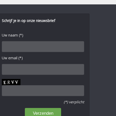
Schrijf je in op onze nieuwsbrief
Uw naam (*)
Uw email (*)
(*) verplicht