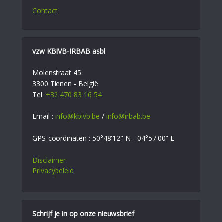
Contact
vzw KBIVB-IRBAB asbl
Molenstraat 45
3300 Tienen - België
Tel.
+32 470 83 16 54
Email :
info@kbivb.be
/
info@irbab.be
GPS-coördinaten : 50°48'12" N - 04°57'00" E
Disclaimer
Privacybeleid
Schrijf je in op onze nieuwsbrief