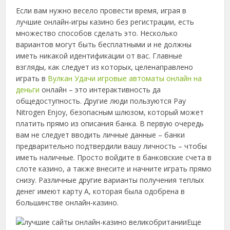
Если вам нужно весело провести время, играя в
лучшие онлайн-игры казино без регистрации, есть
множество способов сделать это. Несколько
вариантов могут быть бесплатными и не должны
иметь никакой идентификации от вас. Главные
взгляды, как следует из которых, целенаправлено
играть в
Вулкан Удачи игровые автоматы онлайн на
деньги
онлайн – это интерактивность да
общедоступность.
Другие люди пользуются Pay
Nitrogen Enjoy, безопасным шлюзом, который может
платить прямо из описания банка. В первую очередь
вам не следует вводить личные данные – банки
предварительно подтвердили вашу личность – чтобы
иметь наличные. Просто войдите в банковские счета в
слоте казино, а также внесите и начните играть прямо
снизу. Различные другие варианты получения теплых
денег имеют карту А, которая была одобрена в
большинстве онлайн-казино.
Еще