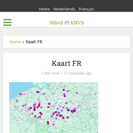
Home
Nederlands
Français
Home
»
Kaart FR
Kaart FR
1 min read
11 maanden ago