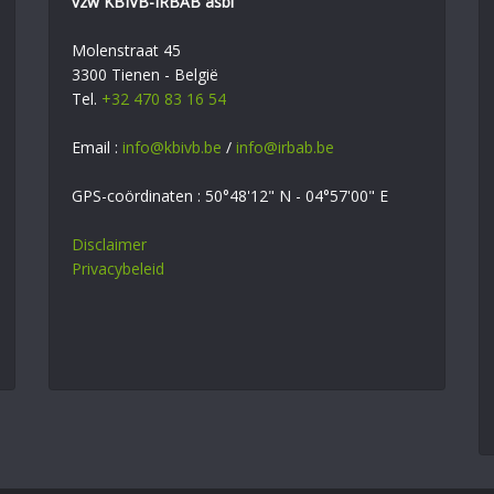
vzw KBIVB-IRBAB asbl
Molenstraat 45
3300 Tienen - België
Tel.
+32 470 83 16 54
Email :
info@kbivb.be
/
info@irbab.be
GPS-coördinaten : 50°48'12" N - 04°57'00" E
Disclaimer
Privacybeleid