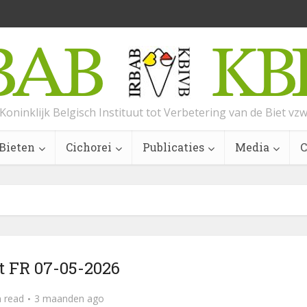
Koninklijk Belgisch Instituut tot Verbetering van de Biet vz
Bieten
Cichorei
Publicaties
Media
C
t FR 07-05-2026
n read
3 maanden ago