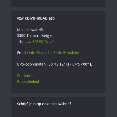
vzw KBIVB-IRBAB asbl
Molenstraat 45
3300 Tienen - België
Tel.
+32 470 83 16 54
Email :
info@kbivb.be
/
info@irbab.be
GPS-coördinaten : 50°48'12" N - 04°57'00" E
Disclaimer
Privacybeleid
Schrijf je in op onze nieuwsbrief