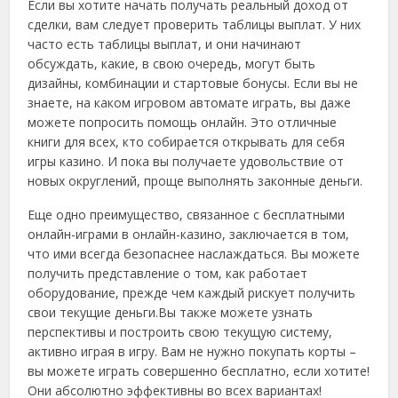
Если вы хотите начать получать реальный доход от
сделки, вам следует проверить таблицы выплат. У них
часто есть таблицы выплат, и они начинают
обсуждать, какие, в свою очередь, могут быть
дизайны, комбинации и стартовые бонусы. Если вы не
знаете, на каком игровом автомате играть, вы даже
можете попросить помощь онлайн. Это отличные
книги для всех, кто собирается открывать для себя
игры казино. И пока вы получаете удовольствие от
новых округлений, проще выполнять законные деньги.
Еще одно преимущество, связанное с бесплатными
онлайн-играми в онлайн-казино, заключается в том,
что ими всегда безопаснее наслаждаться. Вы можете
получить представление о том, как работает
оборудование, прежде чем каждый рискует получить
свои текущие деньги.Вы также можете узнать
перспективы и построить свою текущую систему,
активно играя в игру. Вам не нужно покупать корты –
вы можете играть совершенно бесплатно, если хотите!
Они абсолютно эффективны во всех вариантах!