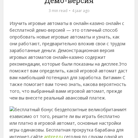
Демо-версия
3 min read
4 jaar ago
Изучить игровые автоматы в онлайн-казино онлайн с
бесплатной демо-версией — это отличный способ
опробовать новые игровые автоматы и узнать, как
они работают, предварительно вложив свои с трудом
заработанные деньги. Демонстрационная версия
игровых автоматов онлайн-казино содержит
рекомендации, которые были показаны на дисплее.Это
поможет вам определить, какой игровой автомат даст
вам наибольший потенциал для заработка.
Витамин С
также помогает вам точно знать, какова вероятность
того, что выбранный вами игровой автомат, прежде
чем вы внесете реальный авансовый платеж.
Н
езависимо от того, решите ли вы играть бесплатно
или платно в игровой автомат, основные настройки
игры одинаковы. Бесплатная прокрутка барабана для
интернет-сайте
antireg.ru
сегодня по слухам одной из