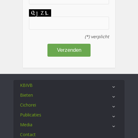
(*) verplicht
KBIVB
Bieten
Cichorei
Publicaties
Media
Contact