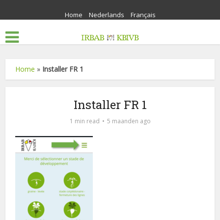
Home
Nederlands
Français
Home
»
Installer FR 1
Installer FR 1
1 min read
5 maanden ago