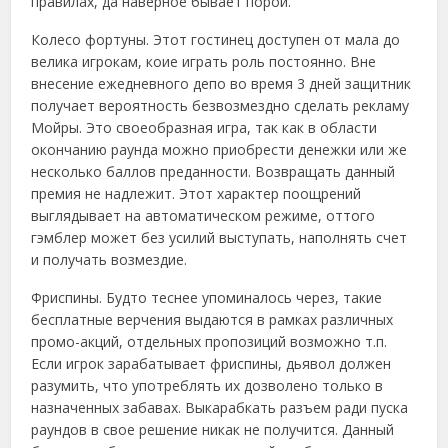
правилах, да наверное бывает порой.
Колесо фортуны. Этот гостинец доступен от мала до
велика игрокам, коие играть роль постоянно. Вне
внесение ежедневного депо во время 3 дней защитник
получает вероятность безвозмездно сделать рекламу
Мойры. Это своеобразная игра, так как в области
окончанию раунда можно приобрести денежки или же
несколько баллов преданности. Возвращать данный
премия не надлежит. Этот характер поощрений
выглядывает на автоматическом режиме, оттого
гэмблер может без усилий выступать, наполнять счет
и получать возмездие.
Фриспины. Будто теснее упоминалось через, такие
бесплатные верчения выдаются в рамках различных
промо-акций, отдельных пропозиций возможно т.п.
Если игрок зарабатывает фриспины, дьявол должен
разумить, что употреблять их дозволено только в
назначенных забавах. Выкарабкать разъем ради пуска
раундов в свое решение никак не получится. Данный