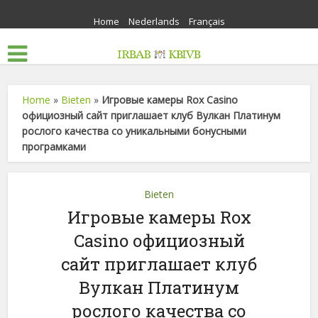
Home
Nederlands
Français
Home
»
Bieten
»
Игровые камеры Rox Casino
официозный сайт приглашает клуб Вулкан Платинум
рослого качества со уникальными бонусными
програмками
Bieten
Игровые камеры Rox
Casino официозный
сайт приглашает клуб
Вулкан Платинум
рослого качества со