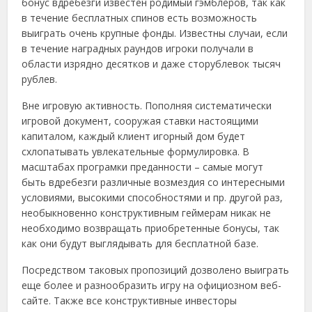
бонус вдребезги известен родимый гэмблеров, так как
в течение бесплатных спинов есть возможность
выиграть очень крупные фонды. Известны случаи, если
в течение наградных раундов игроки получали в
области изрядно десятков и даже сторублевок тысяч
рублев.
Вне игровую активность. Пополняя систематически
игровой документ, сооружая ставки настоящими
капиталом, каждый клиент игорный дом будет
схлопатывать увлекательные формулировка. В
масштабах програмки преданности – самые могут
быть вдребезги различные возмездия со интересными
условиями, высокими способностями и пр. другой раз,
необыкновенно конструктивным геймерам никак не
необходимо возвращать приобретенные бонусы, так
как они будут выглядывать для бесплатной базе.
Посредством таковых пропозиций дозволено выиграть
еще более и разнообразить игру на официозном веб-
сайте. Также все конструктивные инвесторы