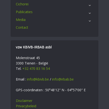
Cichorei
Publicaties
Media
Contact
vzw KBIVB-IRBAB asbl
Molenstraat 45
3300 Tienen - België
Tel.
+32 470 83 16 54
Email :
info@kbivb.be
/
info@irbab.be
GPS-coördinaten : 50°48'12" N - 04°57'00" E
Disclaimer
Privacybeleid