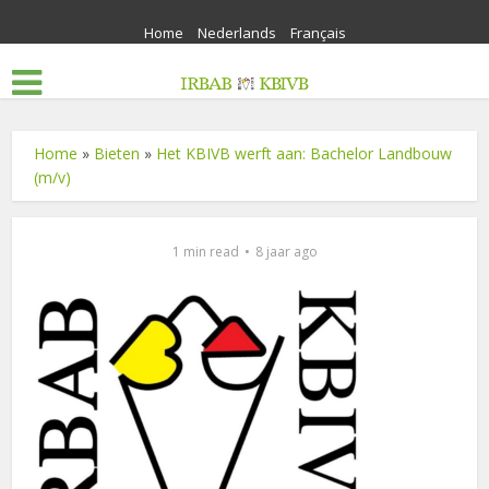
Home
Nederlands
Français
Home
»
Bieten
»
Het KBIVB werft aan: Bachelor Landbouw
(m/v)
1 min read
8 jaar ago