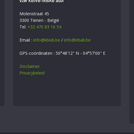
vzw KBIVB-IRBAB asbl
Molenstraat 45
3300 Tienen - België
Tel.
+32 470 83 16 54
Email :
info@kbivb.be
/
info@irbab.be
GPS-coördinaten : 50°48'12" N - 04°57'00" E
Disclaimer
Privacybeleid