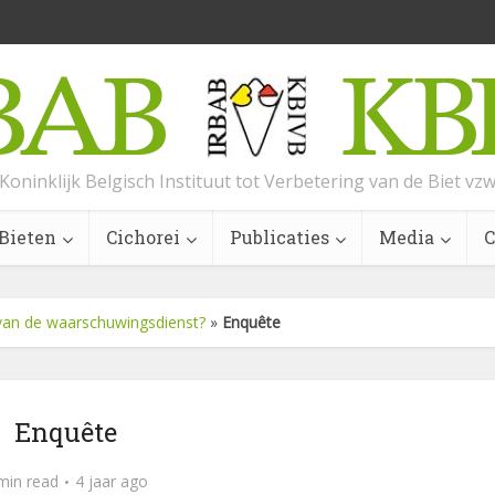
Koninklijk Belgisch Instituut tot Verbetering van de Biet vz
Bieten
Cichorei
Publicaties
Media
C
van de waarschuwingsdienst?
»
Enquête
Enquête
min read
4 jaar ago