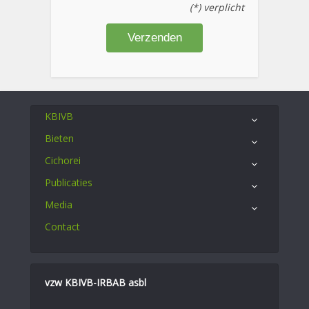
(*) verplicht
KBIVB
Bieten
Cichorei
Publicaties
Media
Contact
vzw KBIVB-IRBAB asbl