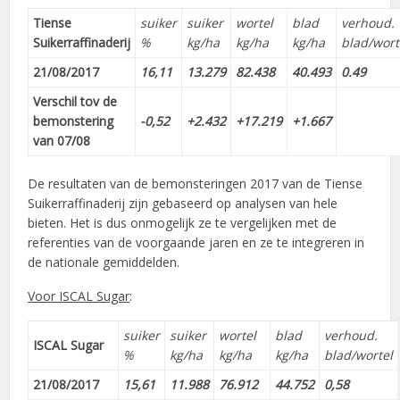
Tiense
suiker
suiker
wortel
blad
verhoud.
Suikerraffinaderij
%
kg/ha
kg/ha
kg/ha
blad/wort
21/08/2017
16,11
13.279
82.438
40.493
0.49
Verschil tov de
bemonstering
-0,52
+2.432
+17.219
+1.667
van 07/08
De resultaten van de bemonsteringen 2017 van de Tiense
Suikerraffinaderij zijn gebaseerd op analysen van hele
bieten. Het is dus onmogelijk ze te vergelijken met de
referenties van de voorgaande jaren en ze te integreren in
de nationale gemiddelden.
Voor ISCAL Sugar
:
suiker
suiker
wortel
blad
verhoud.
ISCAL Sugar
%
kg/ha
kg/ha
kg/ha
blad/wortel
21/08/2017
15,61
11.988
76.912
44.752
0,58