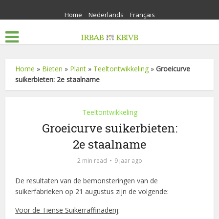
Home
Nederlands
Français
Home
»
Bieten
»
Plant
»
Teeltontwikkeling
»
Groeicurve
suikerbieten: 2e staalname
Teeltontwikkeling
Groeicurve suikerbieten:
2e staalname
2 min read
9 jaar ago
De resultaten van de bemonsteringen van de
suikerfabrieken op 21 augustus zijn de volgende:
Voor de Tiense Suikerraffinaderij
: