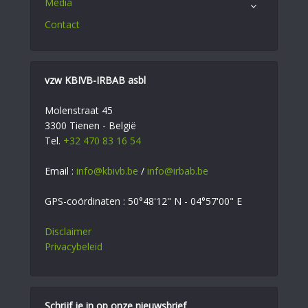
Media
Contact
vzw KBIVB-IRBAB asbl
Molenstraat 45
3300 Tienen - België
Tel.
+32 470 83 16 54
Email :
info@kbivb.be
/
info@irbab.be
GPS-coördinaten : 50°48'12" N - 04°57'00" E
Disclaimer
Privacybeleid
Schrijf je in op onze nieuwsbrief