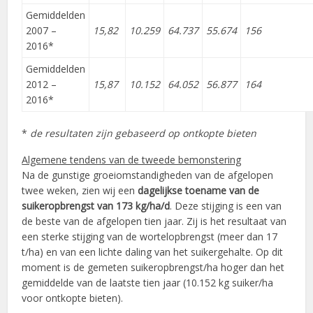
Gemiddelden
2007 –
15,82
10.259
64.737
55.674
156
2016*
Gemiddelden
2012 –
15,87
10.152
64.052
56.877
164
2016*
*
de resultaten zijn gebaseerd op ontkopte bieten
Algemene tendens van de tweede bemonstering
Na de gunstige groeiomstandigheden van de afgelopen
twee weken, zien wij een
dagelijkse toename van de
suikeropbrengst van 173 kg/ha/d
. Deze stijging is een van
de beste van de afgelopen tien jaar. Zij is het resultaat van
een sterke stijging van de wortelopbrengst (meer dan 17
t/ha) en van een lichte daling van het suikergehalte. Op dit
moment is de gemeten suikeropbrengst/ha hoger dan het
gemiddelde van de laatste tien jaar (10.152 kg suiker/ha
voor ontkopte bieten).