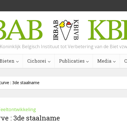
Koninklijk Belgisch Instituut tot Verbetering van de Biet vz
Bieten
Cichorei
Publicaties
Media
C
curve : 3de staalname
eeltontwikkeling
rve : 3de staalname