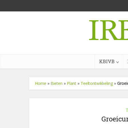
KBIVB
Home
»
Bieten
»
Plant
»
Teeltontwikkeling
»
Groei
T
Groeicu